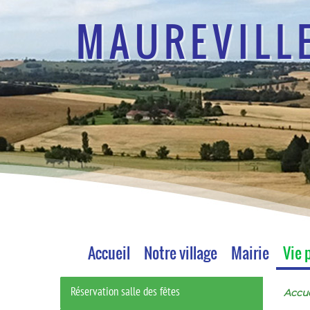
MAUREVILL
Accueil
Notre village
Mairie
Vie 
Réservation salle des fêtes
Accue