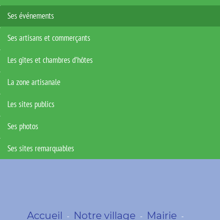
Ses événements
Ses artisans et commerçants
Les gîtes et chambres d’hôtes
La zone artisanale
Les sites publics
Ses photos
Ses sites remarquables
Accueil
Notre village
Mairie
-
-
-