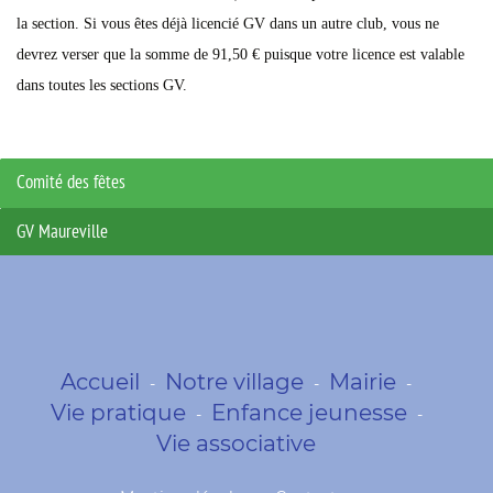
la section. Si vous êtes déjà licencié GV dans un autre club, vous ne
devrez verser que la somme de 91,50 € puisque votre licence est valable
dans toutes les sections GV.
Comité des fêtes
GV Maureville
Accueil
Notre village
Mairie
-
-
-
Vie pratique
Enfance jeunesse
-
-
Vie associative